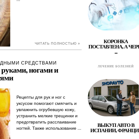
КОРОНКА
ЧИТАТЬ ПОЛНОСТЬЮ »
ПОСТАВЛЕНА, А ЧЕР
...
ОДНЫМИ СРЕДСТВАМИ
а руками, ногами и
ЛЕЧЕНИЕ БОЛЕЗНЕЙ
тями
Рецепты для рук и ног с
уксусом помогают смягчить и
увлажнить огрубевшую кожу,
устранить мелкие трещинки и
предотвратить расслаивание
ВЫКУП АВТО В
ногтей. Также использование ...
ИСПАНИИ, ФРАНЦИ..