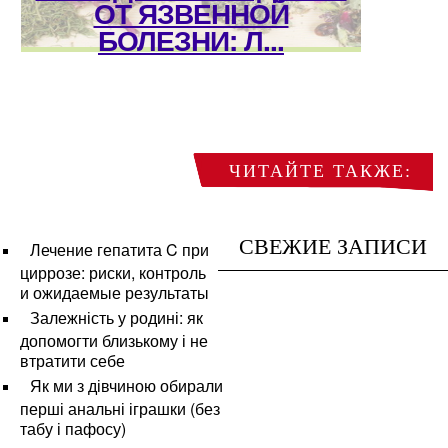
ОТ ЯЗВЕННОЙ
БОЛЕЗНИ: Л...
ЧИТАЙТЕ ТАКЖЕ:
СВЕЖИЕ ЗАПИСИ
Лечение гепатита C при
циррозе: риски, контроль
и ожидаемые результаты
Залежність у родині: як
допомогти близькому і не
втратити себе
Як ми з дівчиною обирали
перші анальні іграшки (без
табу і пафосу)