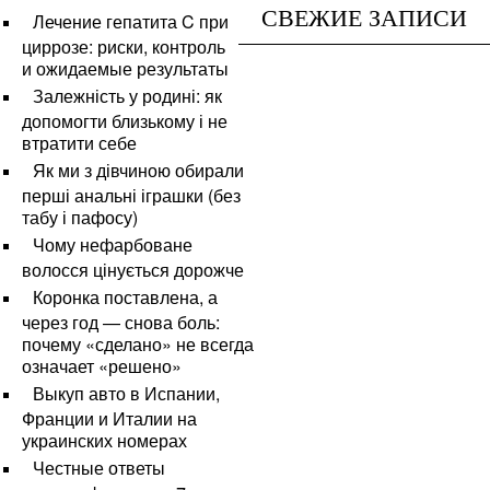
СВЕЖИЕ ЗАПИСИ
Лечение гепатита C при
циррозе: риски, контроль
и ожидаемые результаты
Залежність у родині: як
допомогти близькому і не
втратити себе
Як ми з дівчиною обирали
перші анальні іграшки (без
табу і пафосу)
Чому нефарбоване
волосся цінується дорожче
Коронка поставлена, а
через год — снова боль:
почему «сделано» не всегда
означает «решено»
Выкуп авто в Испании,
Франции и Италии на
украинских номерах
Честные ответы