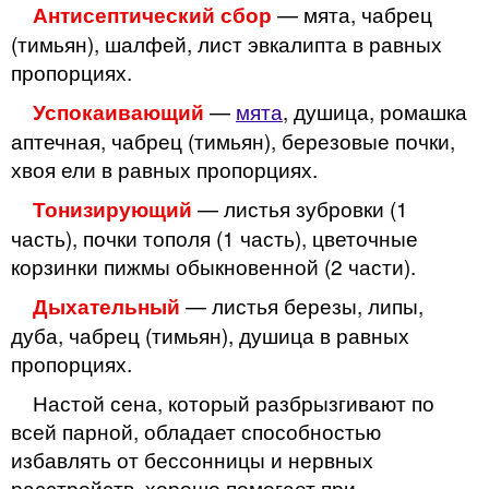
— мята, чабрец
Антисептический сбор
(тимьян), шалфей, лист эвкалипта в равных
пропорциях.
—
мята
, душица, ромашка
Успокаивающий
аптечная, чабрец (тимьян), березовые почки,
хвоя ели в равных пропорциях.
— листья зубровки (1
Тонизирующий
часть), почки тополя (1 часть), цветочные
корзинки пижмы обыкновенной (2 части).
— листья березы, липы,
Дыхательный
дуба, чабрец (тимьян), душица в равных
пропорциях.
Настой сена, который разбрызгивают по
всей парной, обладает способностью
избавлять от бессонницы и нервных
расстройств, хорошо помогает при