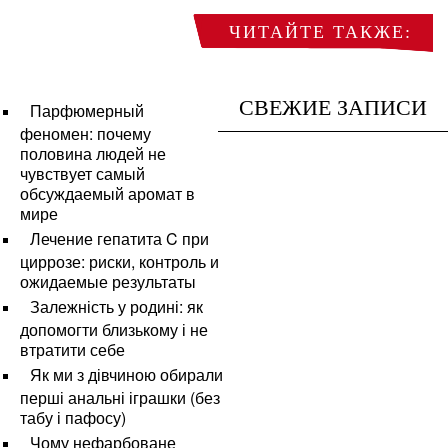
ЧИТАЙТЕ ТАКЖЕ:
СВЕЖИЕ ЗАПИСИ
Парфюмерный
феномен: почему
половина людей не
чувствует самый
обсуждаемый аромат в
мире
Лечение гепатита C при
циррозе: риски, контроль и
ожидаемые результаты
Залежність у родині: як
допомогти близькому і не
втратити себе
Як ми з дівчиною обирали
перші анальні іграшки (без
табу і пафосу)
Чому нефарбоване