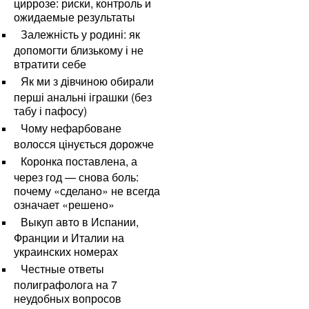
циррозе: риски, контроль и
ожидаемые результаты
Залежність у родині: як
допомогти близькому і не
втратити себе
Як ми з дівчиною обирали
перші анальні іграшки (без
табу і пафосу)
Чому нефарбоване
волосся цінується дорожче
Коронка поставлена, а
через год — снова боль:
почему «сделано» не всегда
означает «решено»
Выкуп авто в Испании,
Франции и Италии на
украинских номерах
Честные ответы
полиграфолога на 7
неудобных вопросов